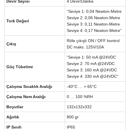
Devir Sayısı
4 Devir/Dakika
“Seviye 1: 0,04 Newton-Metre
Seviye 2: 0,06 Newton-Metre
Tork Değeri
Seviye 3: 0,11 Newton-Metre
Seviye 4: 0,17 Newton-Metre”
Röle çıkışlı ON / OFF kontrol
Çıkış
DC maks. 125V/10A
“Seviye 1: 50 mA @24VDC
Seviye 2: 70 mA @24VDC
Güç Tüketimi
Seviye 3: 160 mA @24VDC
Seviye 4: 330 mA @24VDC”
Çalışma Sıcaklık Aralığı
-40°C … + 65°C
Çalışma Nem Aralığı
0 … 100 %RH
Boyutlar
132x132x332
Ağırlık
800 gr
IP Sınıfı
IP65