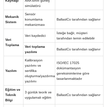
Kaynağı
AAA sınıfı güneş
simülatörü
Sensör
Mekanik
konumlama
BallastCo tarafından sağlanır
Sistem
mekanizması
İsteğe bağlı; müşteri
Veri kaydedici
tarafından temin edilebilir
Veri
Toplama
Veri toplama
BallastCo tarafından sağlanır
yazılımı
Kalibrasyon
ISO/IEC 17025
yazılımı ve
dokümantasyon
Yazılım
sertifika
gereksinimlerine göre
oluşturma/yazdırma
tasarlanmaktadır
yazılımı
Eğitim ve
3 günlük teorik ve
Teknik
BallastCo tarafından sağlanır
uygulamalı eğitim
Bilgi