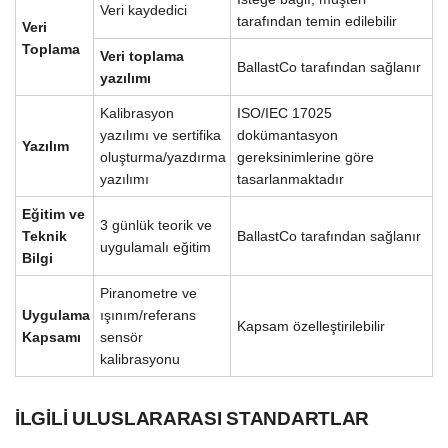
Veri kaydedici
tarafından temin edilebilir
Veri
Toplama
Veri toplama
BallastCo tarafından sağlanır
yazılımı
Kalibrasyon
ISO/IEC 17025
yazılımı ve sertifika
dokümantasyon
Yazılım
oluşturma/yazdırma
gereksinimlerine göre
yazılımı
tasarlanmaktadır
Eğitim ve
3 günlük teorik ve
Teknik
BallastCo tarafından sağlanır
uygulamalı eğitim
Bilgi
Piranometre ve
Uygulama
ışınım/referans
Kapsam özelleştirilebilir
Kapsamı
sensör
kalibrasyonu
İLGILI ULUSLARARASI STANDARTLAR