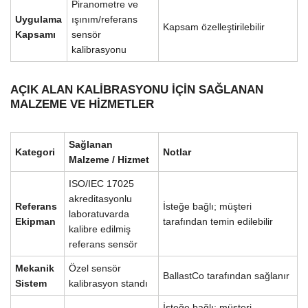
Piranometre ve
Uygulama
ışınım/referans
Kapsam özelleştirilebilir
Kapsamı
sensör
kalibrasyonu
AÇIK ALAN KALIBRASYONU IÇIN SAĞLANAN
MALZEME VE HIZMETLER
Sağlanan
Kategori
Notlar
Malzeme / Hizmet
ISO/IEC 17025
akreditasyonlu
Referans
İsteğe bağlı; müşteri
laboratuvarda
Ekipman
tarafından temin edilebilir
kalibre edilmiş
referans sensör
Mekanik
Özel sensör
BallastCo tarafından sağlanır
Sistem
kalibrasyon standı
İsteğe bağlı; müşteri