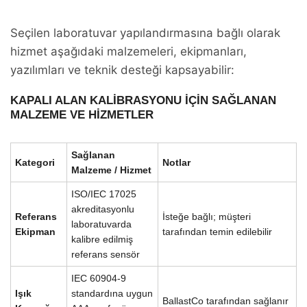
Seçilen laboratuvar yapılandırmasına bağlı olarak
hizmet aşağıdaki malzemeleri, ekipmanları,
yazılımları ve teknik desteği kapsayabilir:
KAPALI ALAN KALIBRASYONU IÇIN SAĞLANAN
MALZEME VE HIZMETLER
Sağlanan
Kategori
Notlar
Malzeme / Hizmet
ISO/IEC 17025
akreditasyonlu
Referans
İsteğe bağlı; müşteri
laboratuvarda
Ekipman
tarafından temin edilebilir
kalibre edilmiş
referans sensör
IEC 60904-9
Işık
standardına uygun
BallastCo tarafından sağlanır