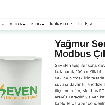
R
MEDYA
BLOG
İNDIRMELER
İLETIŞIM
Yağmur Se
Modbus Çık
SEVEN Yağış Sensörü, devi
kullanarak 200 cm²'lik bir 
şekilde ölçmek için tasarl
suyuna dayanıklı anodize 
ölçülen değer, Modbus RT
arayüzü aracılığıyla veri ka
kablo ile beraber gönderil