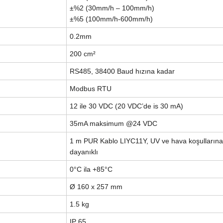
±%2 (30mm/h – 100mm/h)
±%5 (100mm/h-600mm/h)
0.2mm
200 cm²
RS485, 38400 Baud hızına kadar
Modbus RTU
12 ile 30 VDC (20 VDC’de is 30 mA)
35mA maksimum @24 VDC
1 m PUR Kablo LIYC11Y, UV ve hava koşullarına
dayanıklı
0°C ila +85°C
Ø 160 x 257 mm
1.5 kg
IP 65