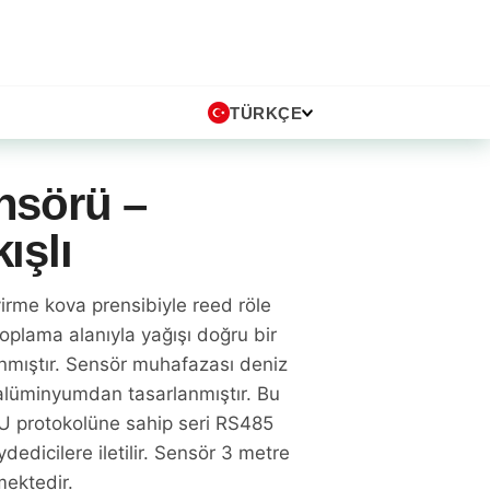
TÜRKÇE
nsörü –
ışlı
rme kova prensibiyle reed röle
toplama alanıyla yağışı doğru bir
anmıştır. Sensör muhafazası deniz
alüminyumdan tasarlanmıştır. Bu
U protokolüne sahip seri RS485
ydedicilere iletilir. Sensör 3 metre
mektedir.