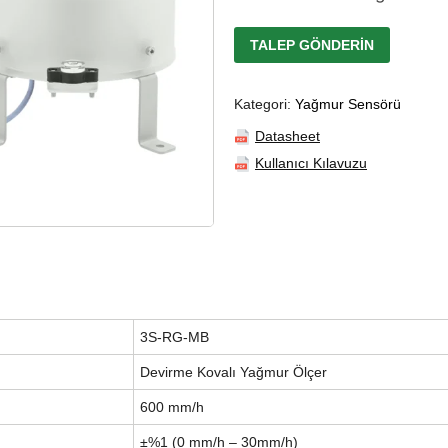
TALEP GÖNDERIN
Kategori:
Yağmur Sensörü
Datasheet
Kullanıcı Kılavuzu
3S-RG-MB
Devirme Kovalı Yağmur Ölçer
600 mm/h
±%1 (0 mm/h – 30mm/h)