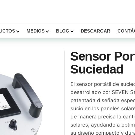
UCTOS
MEDIOS
BLOG
DESCARGAR
CONTÁ
Sensor Port
Suciedad
El sensor portátil de suci
desarrollado por SEVEN S
patentada diseñada espec
sucio en los paneles sola
de manera precisa la cant
solares, ayudando a optimi
su diseño compacto y dura