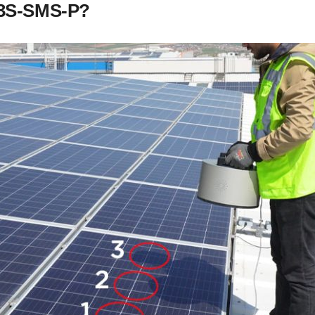
3S-SMS-P?