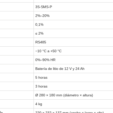
3S-SMS-P
2%–20%
0,1%
≤ 2%
RS485
−10 °C a +50 °C
0%–90% HR
Batería de litio de 12 V y 24 Ah
5 horas
3 horas
Ø 280 × 180 mm (diámetro × altura)
4 kg
ía
220 × 232 × 137 mm (ancho × largo × alto)