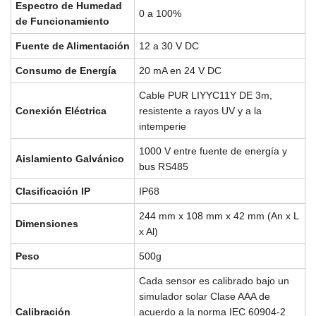
Espectro de Humedad
0 a 100%
de Funcionamiento
Fuente de Alimentación
12 a 30 V DC
Consumo de Energía
20 mA en 24 V DC
Cable PUR LIYYC11Y DE 3m,
Conexión Eléctrica
resistente a rayos UV y a la
intemperie
1000 V entre fuente de energía y
Aislamiento Galvánico
bus RS485
Clasificación IP
IP68
244 mm x 108 mm x 42 mm (An x L
Dimensiones
x Al)
Peso
500g
Cada sensor es calibrado bajo un
simulador solar Clase AAA de
Calibración
acuerdo a la norma IEC 60904-2